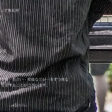
ト
ド・アカシア無垢材
ニー
ド
ボン弦
目や節・色合い・模様などが一本ずつ異な
く変更することがございます。