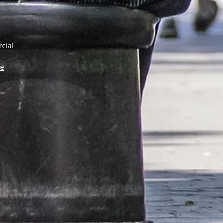
cial
he