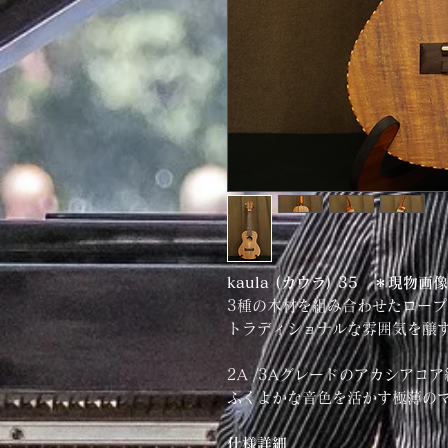
kaula (カウラ) 35 ＊現物画像
3種の木材を組み合わせたロー
トラディショナルな雰囲気を醸す 
2A /3Aグレードのアカシアコ
ふくよかな音色を活かす極薄の
仕様詳細