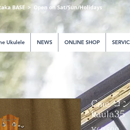
taka BASE
​ > Open on Sat/Sun/Holidays
e Ukulele
NEWS
ONLINE SHOP
SERVIC
Cme コ
kaula35