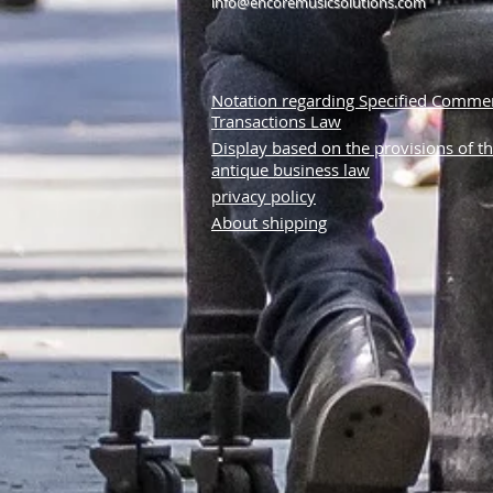
info@encoremusicsolutions.com
Notation regarding Specified Commer
Transactions Law
Display based on the provisions of t
antique business law
privacy policy
About shipping