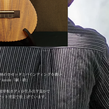
プ柄のロゼッタとバインディングを纏い
kaula「綱・絆」
ア総単板ボディが生み出す温かで
マット塗装で仕上げています。