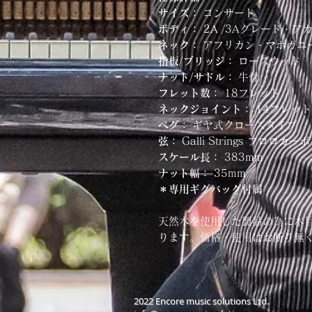
サイズ：
コンサー
ボディ：
2A /3Aグレー
ネック：
アフリカン・マホガ
指板/ブリッジ：
ローズウッ
ナット/サドル：
牛骨
フレット数：
18フレット
ネックジョイント：
14フレット
ペグ：
ギヤ式クローズタイプ
弦：
Galli Strings フロロカー
スケール長：
383mm
ナット幅：
35mm
＊専用ギグバッグ付属
天然木を使用した製品の為に木
ります。価格・使用はお断り無
2022 Encore music solutions Ltd.