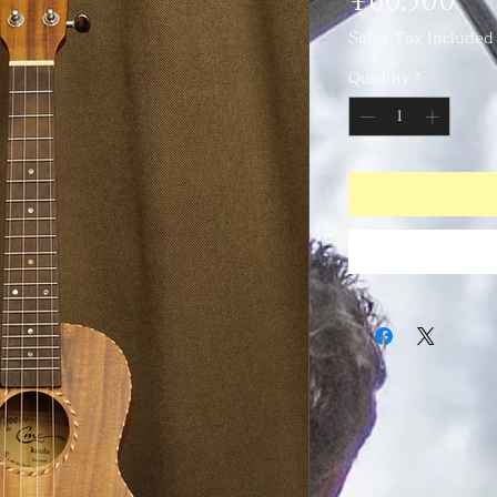
Pr
¥60,500
Sales Tax Included
Quantity
*